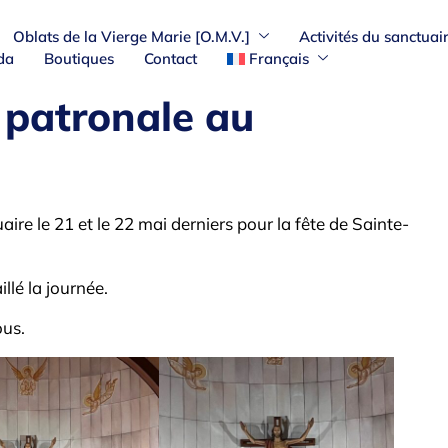
Oblats de la Vierge Marie [O.M.V.]
Activités du sanctuai
da
Boutiques
Contact
Français
e patronale au
re le 21 et le 22 mai derniers pour la fête de Sainte-
llé la journée.
ous.