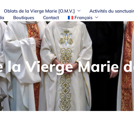
Oblats de la Vierge Marie [O.M.V.]
Activités du sanctuai
da
Boutiques
Contact
Français
e la Vierge Marie 