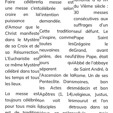
Faire célébrer
la messe est
du VIème siècle :
une messe c’est
célébrée selon
30 messes
croire en la
l’intention
consécutives aux
puissance
demandée.
suffrages d’un
d’Amour que le
Cette tradition
seul défunt. Le
Christ manifeste
s’inspire, comme
Pape Saint
dans le Mystère
toutes les
Grégoire le
de sa Croix et de
neuvaines de
Grand, avant
sa Résurrection.
prière, des neuf
d’être Pape, était
L’Eucharistie est
jours qui
Abbé de l’abbaye
ce même Mystère
séparent
de Saint André, à
célébré dans tous
l’Ascension de la
Rome. Un de ses
les temps et tous
Pentecôte. Dans
moines, bon
les lieux.
les Actes des
médecin et bon
La messe est
Apôtres (1, 14),
religieux, Justus,
toujours célébrée
on voit les
mourut et l’on
pour tous mais il
disciples de
trouva dans sa
est de tradition
Jésus, en prière