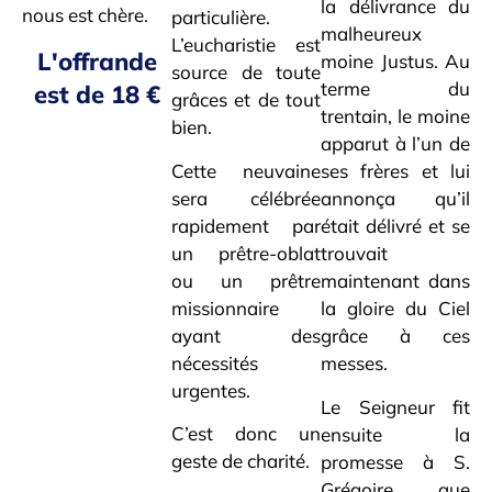
la délivrance du
nous est chère.
particulière.
malheureux
L’eucharistie est
L'offrande
moine Justus. Au
source de toute
terme du
est de 18 €
grâces et de tout
trentain, le moine
bien.
apparut à l’un de
Cette neuvaine
ses frères et lui
sera célébrée
annonça qu’il
rapidement par
était délivré et se
un prêtre-oblat
trouvait
ou un prêtre
maintenant dans
missionnaire
la gloire du Ciel
ayant des
grâce à ces
nécessités
messes.
urgentes.
Le Seigneur fit
C’est donc un
ensuite la
geste de charité.
promesse à S.
Grégoire que