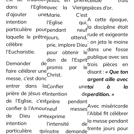
cellule trois
dans l’Eglise
avec la Vierge
pièces d’or.
d’ajouter une
Marie. C’est
A cette époque,
intention
l’Eglise qui,
la discipline était
particulière pour
pendant neuf
rude et exigeante
laquelle le prêtre
jours, attend,
: on jeta le moine
célèbre
prie, implore Dieu
dans une fosse
l’Eucharistie.
pour obtenir le
publique avec ses
don de l’Esprit
Demander de
trois pièces en
promis par le
faire célébrer une
disant :
« Que ton
Christ.
messe, c’est donc
argent aille avec
entrer dans la
Confier une
toi à la
prière de Jésus et
intention de
perdition. »
de l’Eglise, c’est
prière pendant
Avec miséricorde
confier à l’Amour
neuf messes
l’Abbé fit célébrer
de Dieu une
exprime
la messe pendant
intention
l’intensité de
trente jours pour
particulière qui
notre demande