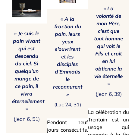
« La
volonté de
« A la
mon Père,
fraction du
c’est que
« Je suis le
pain, leurs
tout homme
pain vivant
yeux
qui voit le
qui est
s’ouvrirent
Fils et croit
descendu
et les
en lui
du ciel. Si
disciples
obtienne la
quelqu’un
d’Emmaüs
vie éternelle
mange de
le
»
ce pain, il
reconnurent
vivra
(Jean 6, 39)
»
éternellement
(Luc 24, 31)
»
La célébration du
(Jean 6, 51)
Trentain est un
Pendant neuf
usage qui
jours consécutifs,
remonte à la fin