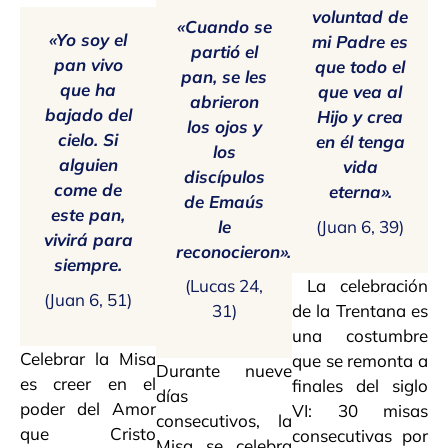
voluntad de
«Cuando se
«Yo soy el
mi Padre es
partió el
pan vivo
que todo el
pan, se les
que ha
que vea al
abrieron
bajado del
Hijo y crea
los ojos y
cielo. Si
en él tenga
los
alguien
vida
discípulos
come de
eterna».
de Emaús
este pan,
(Juan 6, 39)
le
vivirá para
reconocieron».
siempre.
La celebración
(Lucas 24,
(Juan 6, 51)
de la Trentana es
31)
una costumbre
Celebrar la Misa
que se remonta a
Durante nueve
es creer en el
finales del siglo
días
poder del Amor
VI: 30 misas
consecutivos, la
que Cristo
consecutivas por
Misa se celebra