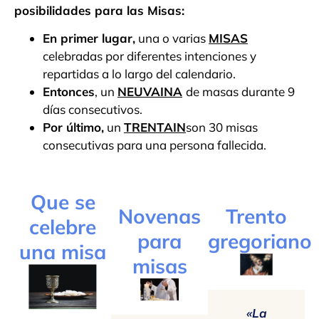
posibilidades para las Misas:
En primer lugar,
una o varias
MISAS
celebradas por diferentes intenciones y
repartidas a lo largo del calendario.
Entonces
, un
NEUVAINA
de masas durante 9
días consecutivos.
Por último,
un
TRENTAIN
son 30 misas
consecutivas para una persona fallecida.
Que se
Novenas
Trento
celebre
para
gregoriano
una misa
misas
«La