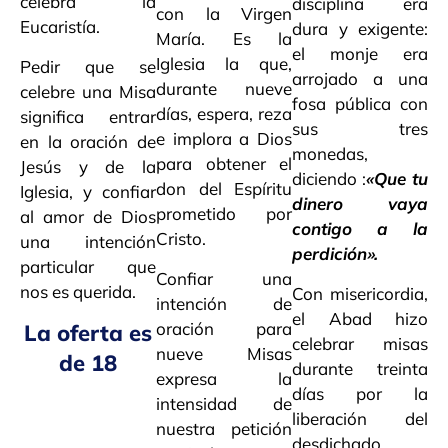
celebra la
disciplina era
con la Virgen
Eucaristía.
dura y exigente:
María. Es la
el monje era
Iglesia la que,
Pedir que se
arrojado a una
durante nueve
celebre una Misa
fosa pública con
días, espera, reza
significa entrar
sus tres
e implora a Dios
en la oración de
monedas,
para obtener el
Jesús y de la
diciendo :
«Que tu
don del Espíritu
Iglesia, y confiar
dinero vaya
prometido por
al amor de Dios
contigo a la
Cristo.
una intención
perdición».
particular que
Confiar una
nos es querida.
Con misericordia,
intención de
el Abad hizo
oración para
La oferta es
celebrar misas
nueve Misas
de 18
durante treinta
expresa la
días por la
intensidad de
liberación del
nuestra petición
desdichado