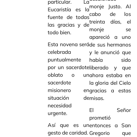
particular. La
monje Justo. Al
Eucaristía es la
cabo de los
fuente de todas
treinta días, el
las gracias y de
monje se
todo bien.
apareció a uno
Esta novena será
de sus hermanos
celebrada
y le anunció que
puntualmente
había sido
por un sacerdote
liberado y que
oblato o un
ahora estaba en
sacerdote
la gloria del Cielo
misionero en
gracias a estas
situación de
misas.
necesidad
El Señor
urgente.
prometió
Así que es un
entonces a San
gesto de caridad.
Gregorio que