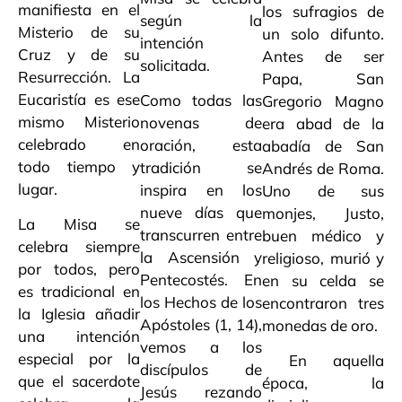
manifiesta en el
los sufragios de
según la
Misterio de su
un solo difunto.
intención
Cruz y de su
Antes de ser
solicitada.
Resurrección. La
Papa, San
Eucaristía es ese
Como todas las
Gregorio Magno
mismo Misterio
novenas de
era abad de la
celebrado en
oración, esta
abadía de San
todo tiempo y
tradición se
Andrés de Roma.
lugar.
inspira en los
Uno de sus
nueve días que
monjes, Justo,
La Misa se
transcurren entre
buen médico y
celebra siempre
la Ascensión y
religioso, murió y
por todos, pero
Pentecostés. En
en su celda se
es tradicional en
los Hechos de los
encontraron tres
la Iglesia añadir
Apóstoles (1, 14),
monedas de oro.
una intención
vemos a los
especial por la
En aquella
discípulos de
que el sacerdote
época, la
Jesús rezando