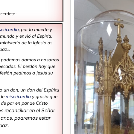
sacerdote
:
ericordia
; por la muerte y
 mundo y envió al Espíritu
inisterio de la Iglesia os
paz».
e podamos darnos a nosotros
pecados. El perdón hay que
onfesión pedimos a Jesús su
no un don, un don del Espíritu
 de
misericordia
y gracia que
de par en par de Cristo
s reconciliar en el Señor
manos, podremos estar
paz.