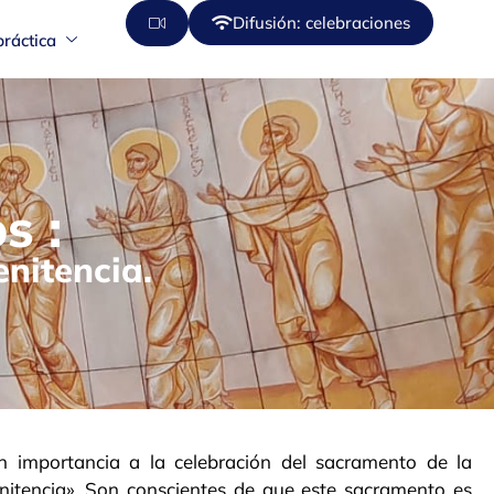
Difusión: celebraciones
práctica
s :
enitencia.
 importancia a la celebración del sacramento de la
nitencia». Son conscientes de que este sacramento es