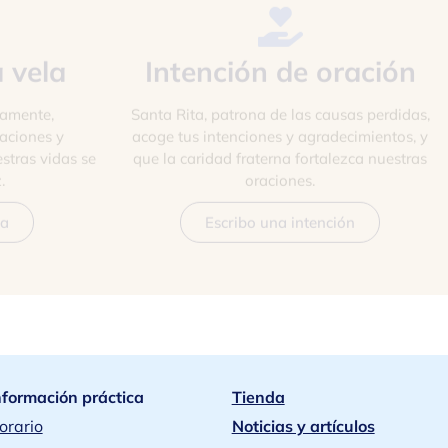
 vela
Intención de oración
uamente,
Santa Rita, patrona de las causas perdidas,
aciones y
acoge tus intenciones y agradecimientos, y
stras vidas se
que la caridad fraterna fortalezca nuestras
.
oraciones.
la
Escribo una intención
nformación práctica
Tienda
orario
Noticias y artículos