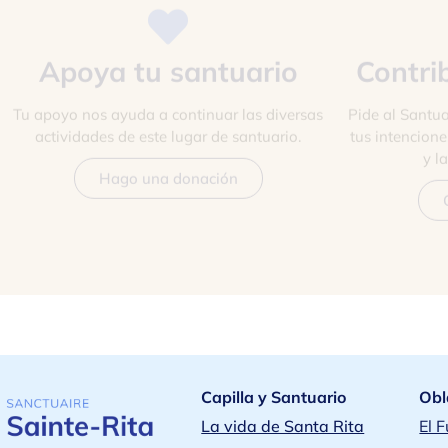
Apoya tu santuario
Contri
Tu apoyo nos ayuda a continuar las diversas
Pide al Santua
actividades de este lugar de santuario.
tus intencion
y l
Hago una donación
Capilla y Santuario
Obl
La vida de Santa Rita
El 