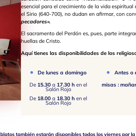
esencial para el crecimiento de la vida espiritua
el Sirio (640-700), no dudan en afirmar, con con
pecadores».
El sacramento del Perdón es, pues, parte integran
huellas de Cristo.
Aquí tienes las disponibilidades de los religios
De lunes a domingo
Antes o
De
15.30
a
17.30 h
en el
misas :
mañan
Salón Rojo
De
18.00
a
18.30 h
en el
Salón Rojo
blatos también estarán disponibles todos los viernes por l