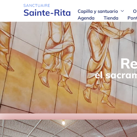
Capilla y santuario
O
Agenda
Tienda
Pont
Re
el sacram