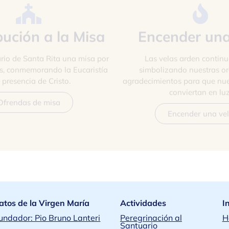
bución a la Misa
Encender una
rio de Santa Rita una misa por
Las velas arden contin
es, conmemorando la Eucaristía
simbolizando nuestras or
a presencia de Cristo.
agradecimientos para que nue
conviertan en luz
Ofrendas de misa
Encender una ve
atos de la Virgen María
Actividades
I
Fundador: Pio Bruno Lanteri
Peregrinación al
H
Santuario