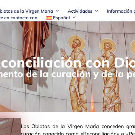
blatos de la Virgen María
Actividades
Información 
e en contacto con
Español
conciliación con Dio
ento de la curación y de la p
Los Oblatos de la Virgen María conceden gran
curación conocido como «Reconciliación» o «Pe