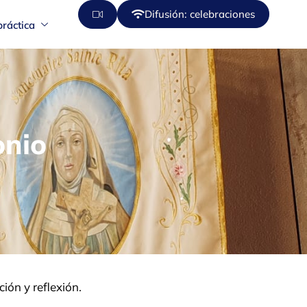
Difusión: celebraciones
práctica
onio
ión y reflexión.