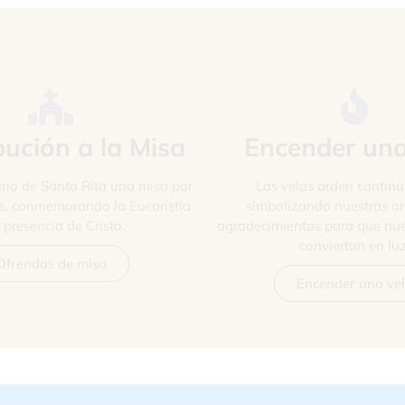
bución a la Misa
Encender una
rio de Santa Rita una misa por
Las velas arden contin
es, conmemorando la Eucaristía
simbolizando nuestras or
a presencia de Cristo.
agradecimientos para que nue
conviertan en luz
Ofrendas de misa
Encender una ve