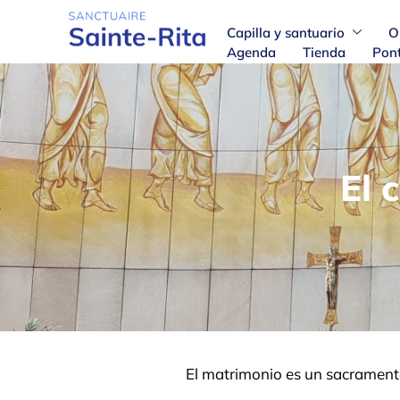
Capilla y santuario
O
Agenda
Tienda
Pont
El 
El matrimonio es un sacramento