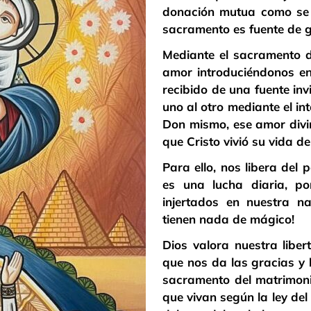
donación mutua como se d
sacramento es fuente de g
Mediante el sacramento d
amor introduciéndonos e
recibido de una fuente inv
uno al otro mediante el i
Don mismo, ese amor divin
que Cristo vivió su vida d
Para ello, nos libera del 
es una lucha diaria, p
injertados en nuestra n
tienen nada de mágico!
Dios valora nuestra libe
que nos da las gracias y 
sacramento del matrimoni
que vivan según la ley del