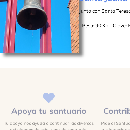
Junto con Santa Teresa
- Peso: 90 Kg - Clave: 
Apoya tu santuario
Contri
Tu apoyo nos ayuda a continuar las diversas
Pide al Santua
actividades de este lugar de santuario.
tus intencion