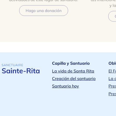
y l
Hago una donación
Capilla y Santuario
Obl
La vida de Santa Rita
El 
Creación del santuario
La 
Santuario hoy
Pre
Pre