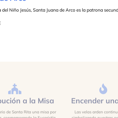
 del Niño Jesús, Santa Juana de Arco es la patrona secund
E
bución a la Misa
Encender una
rio de Santa Rita una misa por
Las velas arden contin
es, conmemorando la Eucaristía
simbolizando nuestras or