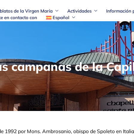
blatos de la Virgen María
Actividades
Información 
e en contacto con
Español
s campanas de la Capi
e 1992 por Mons. Ambrosanio, obispo de Spoleto en Italia 