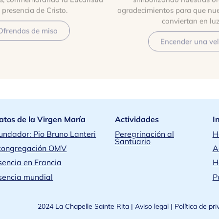
a presencia de Cristo.
agradecimientos para que nue
conviertan en luz
Ofrendas de misa
Encender una ve
atos de la Virgen María
Actividades
I
Fundador: Pio Bruno Lanteri
Peregrinación al
H
Santuario
congregación OMV
A
sencia en Francia
H
sencia mundial
P
2024 La Chapelle Sainte Rita |
Aviso legal
|
Política de pr