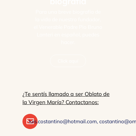
biografía
Para una breve biografía de
la vida de nuestro fundador,
el Venerable Padre Pio Bruno
Lanteri en español, puedes
hacer.
Click aquí
¿Te sentís llamado a ser Oblato de
la Virgen María? Contactanos:
luis.costantino@hotmail.com,
costantino@omv