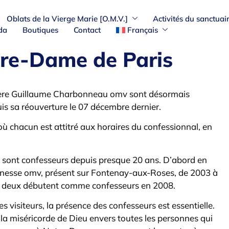
Oblats de la Vierge Marie [O.M.V.]
Activités du sanctuai
da
Boutiques
Contact
Français
tre-Dame de Paris
 Père Guillaume Charbonneau omv sont désormais
s sa réouverture le 07 décembre dernier.
, où chacun est attitré aux horaires du confessionnal, en
 y sont confesseurs depuis presque 20 ans. D’abord en
jeunesse omv, présent sur Fontenay-aux-Roses, de 2003 à
us deux débutent comme confesseurs en 2008.
s visiteurs, la présence des confesseurs est essentielle.
r la miséricorde de Dieu envers toutes les personnes qui