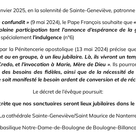
janvier 2025, en la solennité de Sainte-Geneviève, patronne 
 confundit »
(9 mai 2024), le Pape François souhaite que
«
pleine participation tant l’annonce d’espérance de la 
e spécialement
l’indulgence
(n°6)
 par la Pénitencerie apostolique (13 mai 2024) précise qu
ement ou en groupe, à un lieu jubilaire. Là, ils vivront un
Credo, et l’invocation à Marie, Mère de Dieu »
. Ils pourr
 des besoins des fidèles, ainsi que de la nécessité de
 soit manifesté le besoin ardent de conversion et de réco
Le décret de l’évêque poursuit:
crète que nos sanctuaires seront lieux jubilaires dans le
La cathédrale Sainte-Geneviève/Saint Maurice de Nanterr
 basilique Notre-Dame-de-Boulogne de Boulogne-Billanco