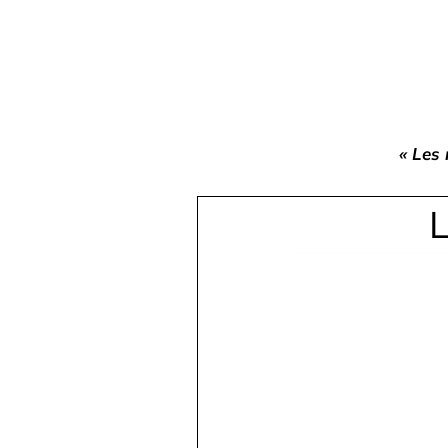
« Les 
L