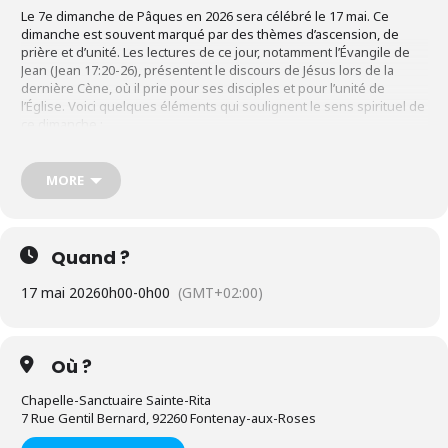
Le 7e dimanche de Pâques en 2026 sera célébré le 17 mai. Ce
dimanche est souvent marqué par des thèmes d’ascension, de
prière et d’unité. Les lectures de ce jour, notamment l’Évangile de
Jean (Jean 17:20-26), présentent le discours de Jésus lors de la
dernière Cène, où il prie pour ses disciples et pour l’unité de
l’Église. Voici quelques éléments qui soulignent le sens spirituel de
ce dimanche :
1.
La Prière de Jésus
MORE
Dans l’Évangile, nous entendons la prière de Jésus pour ses
disciples, mais aussi pour tous ceux qui croiront en lui à travers leur
témoignage. Cette prière nous rappelle l’importance de la prière
dans notre vie chrétienne. Jésus, en tant que médiateur, intercede
Quand ?
pour nous auprès du Père. Cela nous encourage à prier pour
nous-mêmes et pour les autres, en sachant que notre prière est
17 mai 2026
0h00
-
0h00
(GMT+02:00)
entendue par Dieu.
2.
L’Unité des Croyants
Jésus prie pour que ses disciples soient un, tout comme lui et le
Où ?
Père sont un. Cette demande pour l’unité est particulièrement
pertinente dans notre monde actuel, souvent marqué par la
Chapelle-Sanctuaire Sainte-Rita
division et les conflits. Ce dimanche nous invite à réfléchir sur notre
7 Rue Gentil Bernard, 92260 Fontenay-aux-Roses
propre engagement envers l’unité dans la communauté chrétienne