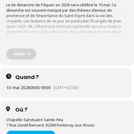
Le 6e dimanche de Pâques en 2026 sera célébré le 10 mai. Ce
dimanche est souvent marqué par des thèmes d’amour, de
promesse et de l’importance du Saint-Esprit dans la vie des
croyants. Les lectures de ce jour, en particulier l’Évangile de Jean
(Jean 14:23-29), offrent une richesse spirituelle qui nous invite à
approfondir notre compréhension de la présence de Dieu dans
nos vies. Voici quelques éléments qui soulignent le sens spirituel
de ce dimanche :
1.
L’Amour comme Commandement
MORE
Fondamental
Dans l’Évangile de Jean, Jésus souligne que ceux qui l’aiment
garderont ses commandements. Cet appel à l’amour est au cœur de
Quand ?
la vie chrétienne. L’amour pour Dieu et pour les autres est la
fondation de notre foi. Ce dimanche nous invite à réfléchir sur la
10 mai 2026
0h00
-
0h00
(GMT+02:00)
manière dont nous vivons cet amour dans notre quotidien :
comment nos actions, nos paroles et nos attitudes témoignent-ils
de cet amour que nous professons ?
2.
La Promesse du Saint-Esprit
Où ?
Jésus annonce l’envoi du Saint-Esprit, qu’il appelle “l’Esprit de
Chapelle-Sanctuaire Sainte-Rita
vérité”. Cela souligne l’importance de la présence de l’Esprit Saint
7 Rue Gentil Bernard, 92260 Fontenay-aux-Roses
dans notre vie de foi. Le Saint-Esprit nous guide, nous éclaire et