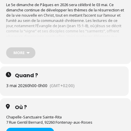
Le 5e dimanche de Pâques en 2026 sera célébré le 03 mai. Ce
dimanche continue de développer les thèmes de la résurrection et
de la vie nouvelle en Christ, tout en mettant l’accent sur l’amour et
l’unité au sein de la communauté chrétienne. Les lectures de ce
jour, notamment l’Évangile de Jean (Jean 15:1-8), où Jésus se décrit
comme la “vigne” et ses disciples comme les “sarments”, offrent
plusieurs dimensions spirituelles. Voici quelques éléments qui
soulignent le sens spirituel de ce dimanche :
1.
Jésus, la Vigne Véritable
MORE
Dans l’Évangile de Jean, Jésus déclare : “Je suis la vraie vigne, et
mon Père est le vigneron.” Cette image de la vigne souligne la
relation vitale entre Jésus et ses disciples. Tout comme les
Quand ?
sarments tirent leur force et leur nutrition de la vigne, nous, en tant
que chrétiens, tirons notre vie spirituelle de notre union avec le
3 mai 2026
0h00
-
0h00
(GMT+02:00)
Christ. Cela nous invite à réfléchir sur notre propre connexion avec
Lui : sommes-nous enracinés dans la prière et dans les sacrements
qui nourrissent notre foi ?
2.
L’Importance de Rester Unis
Où ?
Jésus insiste sur le fait que, sans lui, nous ne pouvons rien faire.
Chapelle-Sanctuaire Sainte-Rita
Cette réalité nous appelle à demeurer en lui, à cultiver une relation
7 Rue Gentil Bernard, 92260 Fontenay-aux-Roses
constante avec lui par la prière, la méditation de sa parole et la