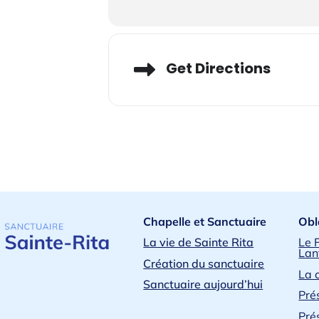
Adresse
Get Directions
Chapelle et Sanctuaire
Obl
La vie de Sainte Rita
Le 
Lan
Création du sanctuaire
La 
Sanctuaire aujourd’hui
Pré
Pré