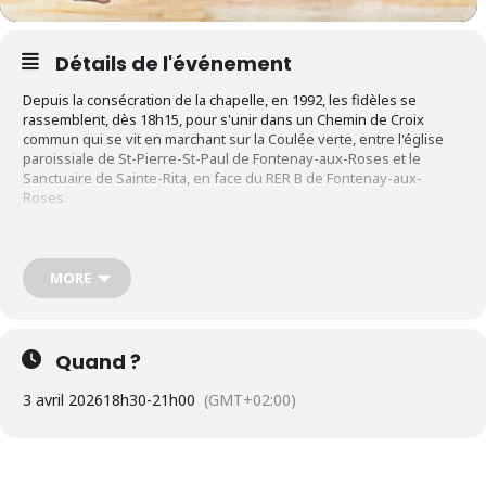
Détails de l'événement
Depuis la consécration de la chapelle, en 1992, les fidèles se
rassemblent, dès 18h15, pour s'unir dans un Chemin de Croix
commun qui se vit en marchant sur la Coulée verte, entre l'église
paroissiale de St-Pierre-St-Paul de Fontenay-aux-Roses et le
Sanctuaire de Sainte-Rita, en face du RER B de Fontenay-aux-
Roses.
C'est un moment fort de communion entre les deux lieux de culte,
les fidèles qui s'y trouvent alors que nous prions pour la paix dans
le monde, la persécusion des chrétiens (+ de 320 millions), la
MORE
mission de l'Eglise, la conversion des pécheurs, la croissance
spirituelle de ceux et celles qui recevront le baptême lors de la
vigile de Pâques mais aussi durent l'ensemble de l'année
liturgique.
Quand ?
Les fidèles se rassemblent dans l'église paroissiale et se préparent
3 avril 2026
18h30
-
21h00
(GMT+02:00)
à se mettre en marcche en descendant la Coulée Verte, d'une
station du Chemin de Croix à une autre, dans un esprit de
recuillement et de prière intense.
Et, dans la sanctuaire, nous y vivront un temps fort de liturgie, celle