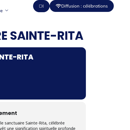
Diffusion : célébrations
re
E SAINTE-RITA
INTE-RITA
nement
le sanctuaire Sainte-Rita, célébrée
t une signification spirituelle profonde