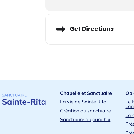
Adresse
Get Directions
Chapelle et Sanctuaire
Obl
La vie de Sainte Rita
Le 
Lan
Création du sanctuaire
La 
Sanctuaire aujourd’hui
Pré
Pré