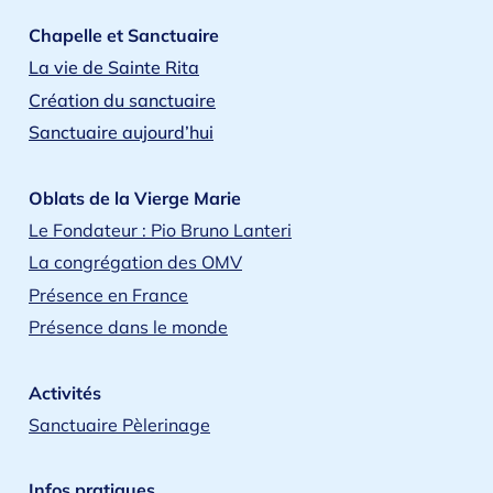
toi dont témoignent les martyrs ;
Chapelle et Sanctuaire
c’est toi que par le monde entier
La vie de Sainte Rita
Création du sanctuaire
l’Église annonce et reconnaît.
Sanctuaire aujourd’hui
Dieu, nous t’adorons :
Père infiniment saint,
Oblats de la Vierge Marie
Fils éternel et bien-aimé,
Le Fondateur : Pio Bruno Lanteri
Esprit de puissance et de paix.
La congrégation des OMV
Christ, le Fils du Dieu vivant,
Présence en France
le Seigneur de la gloire,
Présence dans le monde
tu n’as pas craint de prendre chair
dans le corps d’une vierge
Activités
pour libérer l’humanité captive.
Sanctuaire Pèlerinage
Par ta victoire sur la mort,
tu as ouvert à tout croyant
Infos pratiques