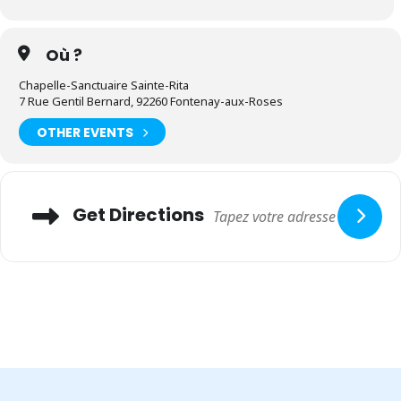
Où ?
Chapelle-Sanctuaire Sainte-Rita
7 Rue Gentil Bernard, 92260 Fontenay-aux-Roses
OTHER EVENTS
Adresse
Get Directions
Raisons bibliques
Exemples dans la Bible
: Dans l’Évangile, Jésus
appelle
des
disciples (Marc 1, 16-20) et
insiste
sur la prière pour les
ouvriers de la moisson (Matthieu 9, 37-38). Cela montre que
la
prière est essentielle
pour le
développement
des
vocations
.
Appel divin
: De nombreux personnages bibliques ont reçu un
appel direct de Dieu (comme Moïse ou Samuel). Prier pour les