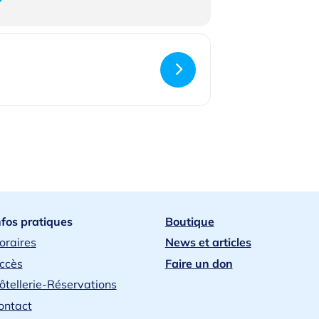
ans un endroit calme. Utilisez des
ns pour créer une atmosphère sereine.
tion
: Prévoyez une musique douce ou
s qui évoquent l’amour et la miséricorde
uverture
re d’ouverture, en demandant au Saint-
s d’adoration : “Seigneur Jésus, en ce
ton Sacré-Cœur, ouvre nos cœurs à ta
entir l’intensité de ton amour et
ta miséricorde.”
 sur le Sacré-Cœur
nfos pratiques
Boutique
éditer sur les Écritures et les
oraires
News et articles
cré-Cœur. Vous pouvez lire :
ccès
Faire un don
 15, 9-13
: “Comme le Père m’a aimé,
ôtellerie-Réservations
 aimés. Demeurez dans mon amour.”
ontact
lle
: Pensez à la manière dont vous