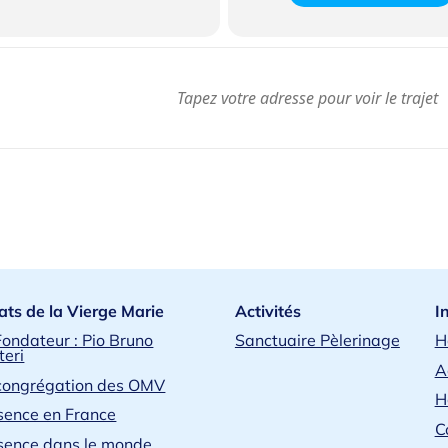
Sacré-Cœur de Jésus d
bougies et de l’ence
Musique de médita
des chants liturgique
de Dieu.
2.
Prière d’o
Commencez par une priè
Esprit de guider ce temp
jour où nous célébrons 
présence. Fais-nous ress
transforme nos vies par 
3.
Méditation
ats de la Vierge Marie
Activités
I
Prenez un moment pour m
Fondateur : Pio Bruno
Sanctuaire Pèlerinage
H
teri
messages associés au Sa
A
congrégation des OMV
Évangile selon Jean
H
moi aussi je vous ai
sence en France
C
Réflexion personne
sence dans le monde