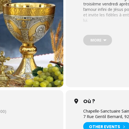
troisième vendredi aprè
l’amour infini de Jésus 
et invite les fidèles à e
lui.
Signification de l
Le Sacré-Cœur est un sy
MORE
divine. Il représente no
mais aussi son désir de 
au Sacré-Cœur a été par
Marguerite-Marie Alacoqu
révélations sur l’amour 
Temps d’adorati
Un temps d’adoration en
une belle opportunité pour
de méditer sur l’amour d
Où ?
structurer ce temps d’ad
1.
Préparation
Chapelle-Sanctuaire Sain
00)
7 Rue Gentil Bernard, 
Créer une ambianc
OTHER EVENTS