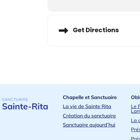
Adresse
Get Directions
Chapelle et Sanctuaire
Obl
La vie de Sainte Rita
Le 
Lan
Création du sanctuaire
La 
Sanctuaire aujourd’hui
Pré
Pré