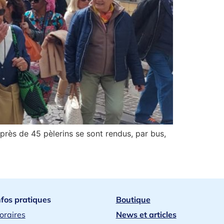
près de 45 pèlerins se sont rendus, par bus,
nfos pratiques
Boutique
oraires
News et articles