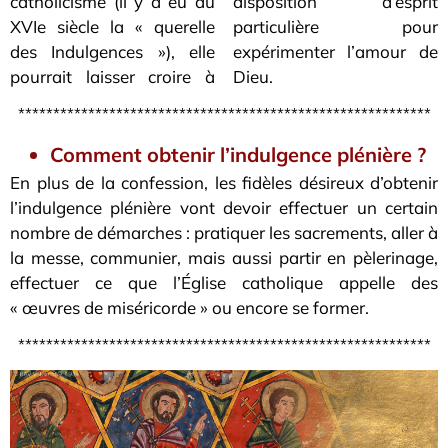
catholicisme (il y a eu au
disposition d’esprit
XVIe siècle la « querelle
particulière pour
des Indulgences »), elle
expérimenter l’amour de
pourrait laisser croire à
Dieu.
***********************************************************
Comment obtenir l’indulgence plénière ?
En plus de la confession, les fidèles désireux d’obtenir
l’indulgence plénière vont devoir effectuer un certain
nombre de démarches : pratiquer les sacrements, aller à
la messe, communier, mais aussi partir en pèlerinage,
effectuer ce que l’Église catholique appelle des
« œuvres de miséricorde » ou encore se former.
***********************************************************