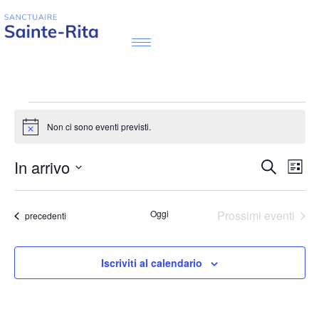
Non ci sono eventi previsti.
Notice
Event
Ev
In arrivo
Cerca
Lista
Seleziona
Vi
Ricer
la
data.
Na
Oggi
Prossimi eventi
Eventi
precedenti
e
viste
Iscriviti al calendario
Navig