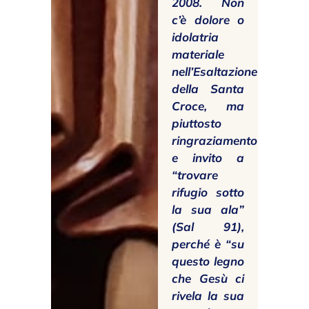
2008. Non
c’è dolore o
idolatria
materiale
nell’Esaltazione
della Santa
Croce, ma
piuttosto
ringraziamento
e invito a
“trovare
rifugio sotto
la sua ala”
(Sal 91),
perché è “su
questo legno
che Gesù ci
rivela la sua