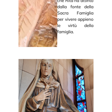
che Rita ha attinto
dalla fonte della
Sacra Famiglia
per vivere appieno
le virtù della
famiglia.