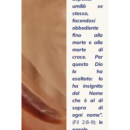
umiliò se
stesso,
facendosi
obbediente
fino alla
morte e alla
morte di
croce. Per
questo Dio
lo ha
esaltato: lo
ha insignito
del Nome
che è al di
sopra di
ogni nome”.
(Fil 2:8-9):
le
parole