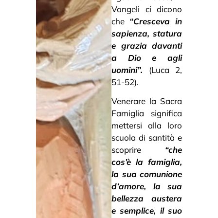
Vangeli ci dicono
che
“Cresceva in
sapienza, statura
e grazia davanti
a Dio e agli
uomini”.
(Luca 2,
51-52).
Venerare la Sacra
Famiglia significa
mettersi alla loro
scuola di santità e
scoprire
“che
cos’è la famiglia,
la sua comunione
d’amore, la sua
bellezza austera
e semplice, il suo