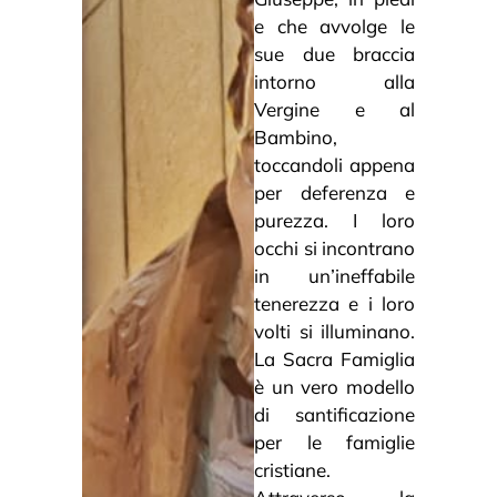
e che avvolge le
sue due braccia
intorno alla
Vergine e al
Bambino,
toccandoli appena
per deferenza e
purezza. I loro
occhi si incontrano
in un’ineffabile
tenerezza e i loro
volti si illuminano.
La Sacra Famiglia
è un vero modello
di santificazione
per le famiglie
cristiane.