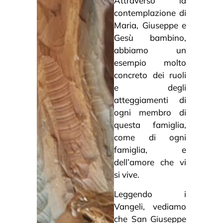
Attraverso la
contemplazione di
Maria, Giuseppe e
Gesù bambino,
abbiamo un
esempio molto
concreto dei ruoli
e degli
atteggiamenti di
ogni membro di
questa famiglia,
come di ogni
famiglia, e
dell’amore che vi
si vive.
Leggendo i
Vangeli, vediamo
che San Giuseppe