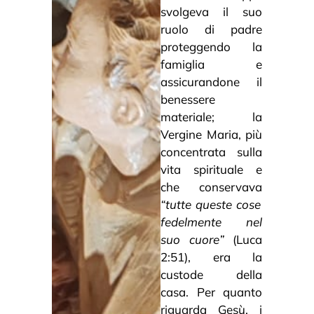
svolgeva il suo
ruolo di padre
proteggendo la
famiglia e
assicurandone il
benessere
materiale; la
Vergine Maria, più
concentrata sulla
vita spirituale e
che conservava
“tutte queste cose
fedelmente nel
suo cuore”
(Luca
2:51), era la
custode della
casa. Per quanto
riguarda Gesù, i