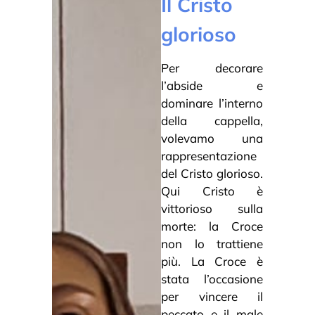
Il Cristo
glorioso
Per decorare
l’abside e
dominare l’interno
della cappella,
volevamo una
rappresentazione
del Cristo glorioso.
Qui Cristo è
vittorioso sulla
morte: la Croce
non lo trattiene
più. La Croce è
stata l’occasione
per vincere il
peccato e il male