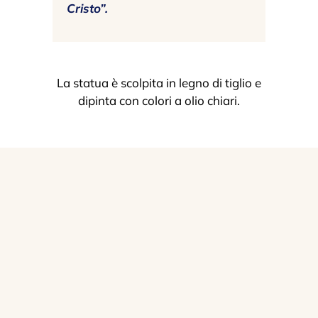
Cristo”.
La statua è scolpita in legno di tiglio e
dipinta con colori a olio chiari.
Sostieni il tuo
santuario
Il tuo sostegno ci aiuta a portare avanti
le varie attività di questo luogo di