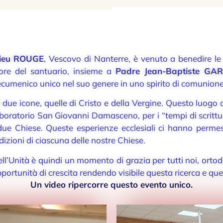
ieu ROUGE
, Vescovo di Nanterre, è venuto a benedire le p
tore del santuario, insieme a
Padre Jean-Baptiste GA
 ecumenico unico nel suo genere in uno spirito di comunione
 due icone, quelle di Cristo e della Vergine. Questo luogo 
boratorio San Giovanni Damasceno, per i “tempi di scrittura
ue Chiese. Queste esperienze ecclesiali ci hanno permesso
radizioni di ciascuna delle nostre Chiese.
’Unità è quindi un momento di grazia per tutti noi, ortodoss
pportunità di crescita rendendo visibile questa ricerca e qu
Un video ripercorre questo evento unico
.