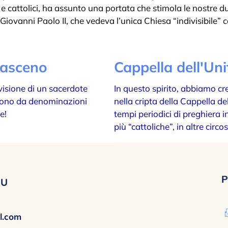
si e cattolici, ha assunto una portata che stimola le nostre
i Giovanni Paolo II, che vedeva l’unica Chiesa “indivisibile
masceno
Cappella dell'Uni
visione di un sacerdote
In questo spirito, abbiamo cre
ngono da denominazioni
nella cripta della Cappella de
e!
tempi periodici di preghiera i
più “cattoliche”, in altre circo
P
OU
l.com