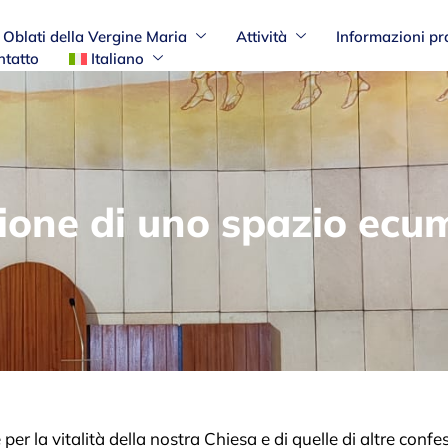
Oblati della Vergine Maria
Attività
Informazioni pr
ntatto
Italiano
ione di uno spazio ecu
a vitalità della nostra Chiesa e di quelle di altre confessio