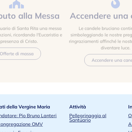
buto alla Messa
Accendere una 
tuario di Santa Rita una messa
Le candele bruciano cont
nzioni, ricordando l'Eucaristia e
simboleggiando le nostre pregh
 presenza di Cristo.
ringraziamenti affinché le nost
diventare luce.
Offerte di massa
Accendere una can
ati della Vergine Maria
Attività
I
ondatore: Pio Bruno Lanteri
Pellegrinaggio al
O
Santuario
congregazione OMV
A