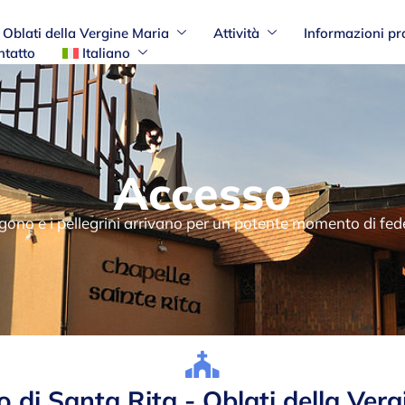
Oblati della Vergine Maria
Attività
Informazioni pr
ntatto
Italiano
Accesso
rgono e i pellegrini arrivano per un potente momento di fede
 di Santa Rita - Oblati della Ver