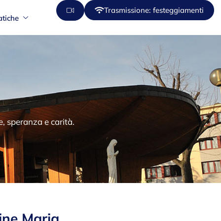
Trasmissione: festeggiamenti
atiche
, speranza e carità.
gine Maria