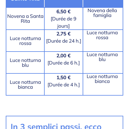
Novena della
6,50 €
famiglia
Novena a Santa
[Durée de 9
Rita
jours]
Luce notturna
2,75 €
rossa
Luce notturna
[Durée de 24 h.]
rossa
Luce notturna
2,00 €
blu
Luce notturna
[Durée de 6 h.]
blu
Luce notturna
1,50 €
bianca
Luce notturna
[Durée de 4 h.]
bianca
In 3 semplici passi, ecco