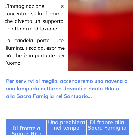
L’immaginazione si
concentra sulla fiamma,
che diventa un supporto,
un atto di meditazione.
La candela porta luce,
illumina, riscalda, esprime
ciò che è importante per
l’uomo.
Per servirvi al meglio, accenderemo una novena o
una lampada notturna davanti a Santa Rita o
alla Sacra Famiglia nel Santuario…
Una preghiera
Di fronte alla
nel tempo
Sacra Famiglia
Di fronte a
Sainte-Rita