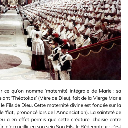
r ce qu’on nomme ‘maternité intégrale de Marie’: sa
elant ‘Théotokos’ (Mère de Dieu), fait de la Vierge Marie
 le Fils de Dieu. Cette maternité divine est fondée sur la
 ‘fiat’, prononcé lors de l’Annonciation). La sainteté de
u a en effet permis que cette créature, choisie entre
n d’accueillir en son sein Son Fils, le Rédempteur : c’est