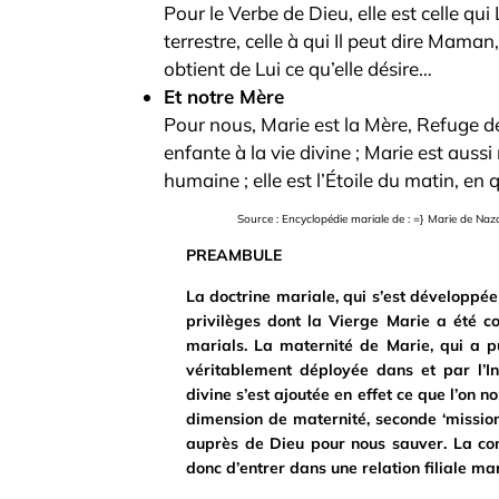
Pour le Verbe de Dieu, elle est celle qu
terrestre, celle à qui Il peut dire Maman
obtient de Lui ce qu’elle désire…
Et notre Mère
Pour nous, Marie est la Mère, Refuge d
enfante à la vie divine ; Marie est aussi
humaine ; elle est l’Étoile du matin, en
Source : Encyclopédie mariale de : =} Marie de Naz
PREAMBULE
La doctrine mariale, qui s’est développée 
privilèges dont la Vierge Marie a été c
marials. La maternité de Marie, qui a pu
véritablement déployée dans et par l’In
divine s’est ajoutée en effet ce que l’on 
dimension de maternité, seconde ‘mission
auprès de Dieu pour nous sauver. La con
donc d’entrer dans une relation filiale mar