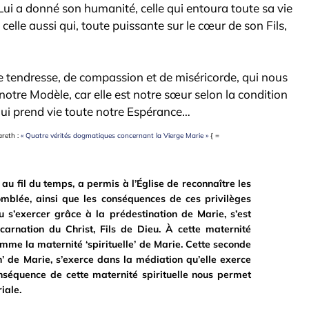
i Lui a donné son humanité, celle qui entoura toute sa vie
, celle aussi qui, toute puissante sur le cœur de son Fils,
e tendresse, de compassion et de miséricorde, qui nous
 notre Modèle, car elle est notre sœur selon la condition
 qui prend vie toute notre Espérance…
areth :
« Quatre vérités dogmatiques concernant la Vierge Marie »
{ =
au fil du temps, a permis à l’Église de reconnaître les
omblée, ainsi que les conséquences de ces privilèges
 s’exercer grâce à la prédestination de Marie, s’est
carnation du Christ, Fils de Dieu. À cette maternité
nomme la maternité ‘spirituelle’ de Marie. Cette seconde
’ de Marie, s’exerce dans la médiation qu’elle exerce
séquence de cette maternité spirituelle nous permet
iale.