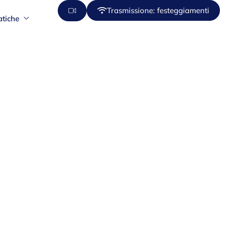
Trasmissione: festeggiamenti
atiche