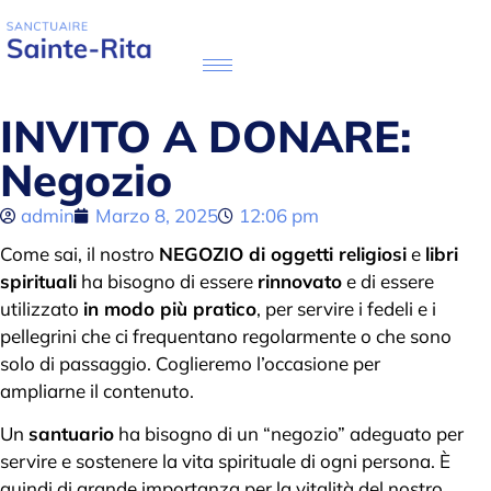
INVITO A DONARE:
Negozio
admin
Marzo 8, 2025
12:06 pm
Come sai, il nostro
NEGOZIO di oggetti religiosi
e
libri
spirituali
ha bisogno di essere
rinnovato
e di essere
utilizzato
in modo più pratico
, per servire i fedeli e i
pellegrini che ci frequentano regolarmente o che sono
solo di passaggio. Coglieremo l’occasione per
ampliarne il contenuto.
Un
santuario
ha bisogno di un “negozio” adeguato per
servire e sostenere la vita spirituale di ogni persona. È
quindi di grande importanza per la vitalità del nostro