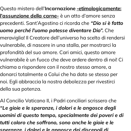
Questo mistero dell’
Incarnazione
-etimologicamente:
l’assunzione della carne-
è un atto d’amore senza
precedenti. Sant’Agostino ci ricorda che
“Dio si è fatto
uomo perché l’uomo potesse diventare Dio”.
Che
meraviglia! Il Creatore dell’universo ha scelto di rendersi
vulnerabile, di nascere in una stalla, per mostrarci la
profondità del suo amore. Cari amici, questo amore
vulnerabile è un fuoco che deve ardere dentro di noi! Ci
chiama a rispondere con il nostro stesso amore, a
donarci totalmente a Colui che ha dato se stesso per
noi. Egli abbraccia la nostra debolezza per rivestirci
della sua potenza.
Al Concilio Vaticano II, i Padri conciliari scrissero che
“Le gioie e le speranze, i dolori e le angosce degli
uomini di questo tempo, specialmente dei poveri e di
tutti coloro che soffrono, sono anche le gioie e le
speranze, i dolori e le angosce dei discepoli di