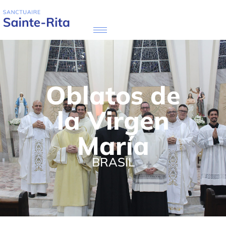
Oblatos de
la Virgen
María
BRASIL