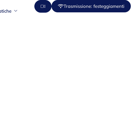
Trasmissione: festeggiamenti
atiche