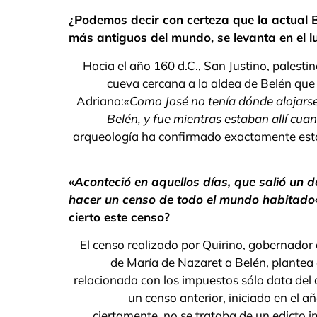
¿Podemos decir con certeza que la actual Ba
más antiguos del mundo, se levanta en el l
Hacia el año 160 d.C., San Justino, palest
cueva cercana a la aldea de Belén qu
Adriano:
«Como José no tenía dónde alojarse 
Belén, y fue mientras estaban allí cuan
arqueología ha confirmado exactamente estos
«
Aconteció en aquellos días, que salió u
hacer un censo de todo el mundo habitado
cierto este censo?
El censo realizado por Quirino, gobernador 
de María de Nazaret a Belén, plantea 
relacionada con los impuestos sólo data del a
un censo anterior, iniciado en el a
ciertamente, no se trataba de un edicto im