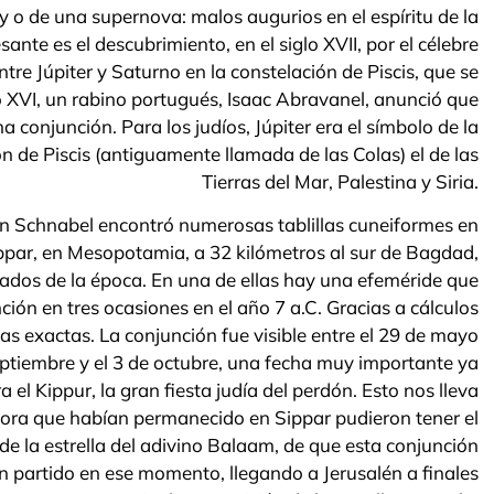
y o de una supernova: malos augurios en el espíritu de la
ante es el descubrimiento, en el siglo XVII, por el célebre
re Júpiter y Saturno en la constelación de Piscis, que se
glo XVI, un rabino portugués, Isaac Abravanel, anunció que
 conjunción. Para los judíos, Júpiter era el símbolo de la
ión de Piscis (antiguamente llamada de las Colas) el de las
Tierras del Mar, Palestina y Siria.
mán Schnabel encontró numerosas tablillas cuneiformes en
ppar, en Mesopotamia, a 32 kilómetros al sur de Bagdad,
dos de la época. En una de ellas hay una efeméride que
ción en tres ocasiones en el año 7 a.C. Gracias a cálculos
as exactas. La conjunción fue visible entre el 29 de mayo
 septiembre y el 3 de octubre, una fecha muy importante ya
a el Kippur, la gran fiesta judía del perdón. Esto nos lleva
pora que habían permanecido en Sippar pudieron tener el
 de la estrella del adivino Balaam, de que esta conjunción
n partido en ese momento, llegando a Jerusalén a finales