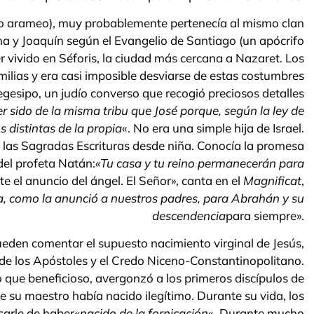
 o arameo), muy probablemente pertenecía al mismo clan
na y Joaquín según el Evangelio de Santiago (un apócrifo
ber vivido en Séforis, la ciudad más cercana a Nazaret. Los
ilias y era casi imposible desviarse de estas costumbres
 Hegesipo, un judío converso que recogió preciosos detalles
 sido de la misma tribu que José porque, según la ley de
 distintas de la propia
«. No era una simple hija de Israel.
 las Sagradas Escrituras desde niña. Conocía la promesa
el profeta Natán:
«Tu casa y tu reino permanecerán para
e el anuncio del ángel. El Señor», canta en el
Magnificat
,
a, como la anunció a nuestros padres, para Abrahán y su
descendencia
para siempre».
ueden comentar el supuesto nacimiento virginal de Jesús,
de los Apóstoles y el Credo Niceno-Constantinopolitano.
 que beneficioso, avergonzó a los primeros discípulos de
ue su maestro había nacido ilegítimo. Durante su vida, los
sarle de haber
«nacido de la fornicación
«. Durante mucho