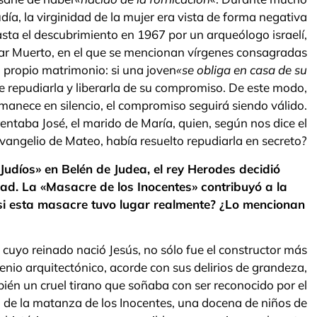
día, la virginidad de la mujer era vista de forma negativa
 hasta el descubrimiento en 1967 por un arqueólogo israelí,
 Mar Muerto, en el que se mencionan vírgenes consagradas
l propio matrimonio: si una joven
«se obliga en casa de su
e repudiarla y liberarla de su compromiso. De este modo,
rmanece en silencio, el compromiso seguirá siendo válido.
frentaba José, el marido de María, quien, según nos dice el
vangelio de Mateo, había resuelto repudiarla en secreto?
 Judíos» en Belén de Judea, el rey Herodes decidió
dad. La «Masacre de los Inocentes» contribuyó a la
si esta masacre tuvo lugar realmente? ¿Lo mencionan
 cuyo reinado nació Jesús, no sólo fue el constructor más
nio arquitectónico, acorde con sus delirios de grandeza,
mbién un cruel tirano que soñaba con ser reconocido por el
o de la matanza de los Inocentes, una docena de niños de