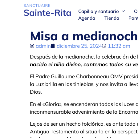
Capilla y santuario
O
Agenda
Tienda
Pont
Misa a medianoc
admin
diciembre 25, 2024
11:32 am
Después de la medianoche, la celebración de
nacido el niño divino, cantemos todos su v
El Padre Guillaume Charbonneau OMV preside
la Luz brilla en las tinieblas, y nos invita a 
Dios.
En el «Gloria», se encenderán todas las luces 
inconmensurable advenimiento de la Encarnaci
Lejos de ser un hecho folclórico, es ante todo
Antiguo Testamento al situarlo en la perspec