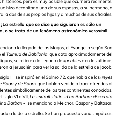
históricos, pero es muy posible que ocurriera realmente,
que hizo decapitar a una de sus esposas, a su hermano, a
a, a dos de sus propios hijos y a muchos de sus oficiales.
a estrella que se dice que siguieron es sólo un
ia, o se trata de un fenómeno astronómico verosímil
nciona la llegada de los Magos, el Evangelio según San
 el
Talmud
de Babilonia
, que data aproximadamente del
iguas, se refiere a la llegada de
«gentiles
» en los últimos
on a Jerusalén para ver la salida de la estrella de Jacob.
siglo III, se inspiró en el Salmo 72, que habla de los
«reyes
de Saba y de Saba
» que habían venido a traer ofrendas al
edentes simbólicamente de los tres continentes conocidos,
 siglo VI o VII,
Les extraits latins d’un Barbare
«Excerpta
ina Barbari
«, se menciona a Melchor, Gaspar y Baltasar.
ada a la de la estrella. Se han propuesto varias hipótesis