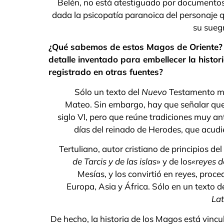
Belén, no está atestiguado por documentos 
dada la psicopatía paranoica del personaje 
su suegr
¿Qué sabemos de estos Magos de Oriente? ¿L
detalle inventado para embellecer la histor
registrado en otras fuentes?
Sólo un texto del
Nuevo
Testamento me
Mateo. Sin embargo, hay que señalar que
siglo VI, pero que reúne tradiciones muy ant
días del reinado de Herodes, que acudier
Tertuliano, autor cristiano de principios del 
de Tarcis y de las islas
» y de los
«reyes 
Mesías, y los convirtió en reyes, proc
Europa, Asia y África. Sólo en un texto del
Lat
De hecho, la historia de los Magos está vincul