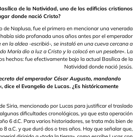
sílica de la Natividad, uno de los edificios cristianos
ugar donde nació Cristo?
ino de Naplusa, fue el primero en mencionar una venerada
e había sido profanada unos años antes por el emperador
en la aldea -escribió-, se instaló en una cueva cercana a
do María dio a luz a Cristo y lo colocó en un pesebre
«. La
 hechos: fue efectivamente bajo la actual Basílica de la
Natividad donde nació Jesús.
n decreto del emperador César Augusto, mandando
«, dice el Evangelio de Lucas. ¿Es históricamente
de Siria, mencionado por Lucas para justificar el traslado
algunas dificultades cronológicas, ya que esta operación
ño 6 d.C. Para varios historiadores, se trata más bien de
ño 8 a.C. y que duró dos o tres años. Hay que señalar que,
perial dirigido a «toda la tierra», como escribe Lucas con