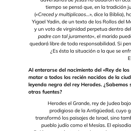
tiempo se pensó que, en la tradición ju
(
«Creced y multiplicaos
…», dice la Biblia),
Yigael Yadin, de un texto de los Rollos del
y un voto de virginidad perpetua dentro de
padre con tal juramento
«, el marido pued
quedará libre de toda responsabilidad. Si pe
¿Es ésta la situación a la que se en
E
Al enterarse del nacimiento del «Rey de los
matar a todos los recién nacidos de la ciu
leyenda negra del rey Herodes. ¿Sabemos 
otras fuentes?
Herodes el Grande, rey de Judea bajo
prodigioso de la Antigüedad, cuyo ge
transformó los paisajes de Israel, sino ta
pueblo judío como el Mesías. El episodi