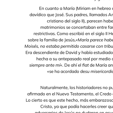
En cuanto a María (Miriam en hebreo
davídico que José. Sus padres, llamados A
cristiano del siglo II), parecen ha
matrimonios se concertaban entre fam
restrictivas. Como escribió en el siglo II
sobre la familia de Jesús,
«María parece haber
Moisés, no estaba permitido casarse con tribus
Era descendiente de David y había estudiado
hecha a su antepasado real por medio d
siempre ante mí
«. De ahí el
fiat
de María ant
«se ha acordado de
su misericordi
Naturalmente, los historiadores no p
afirmado en el Nuevo Testamento, el Credo 
Lo cierto es que este hecho, más embarazoso
Cristo, ya que podía hacerles creer q
adversarios de Jesús no dudaron en acu