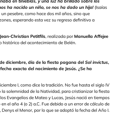
aba en tinieblas, y una luz ha brillado sobre los
í, nos ha nacido un niño, se nos ha dado un hijo!
(Isaías
 en un pesebre, como hace dos mil años, sino que
zones, esperando esta vez su regreso definitivo a
Jean-Christian Petitfils
, realizada por
Manuella Affejee
 histórico del acontecimiento de Belén.
de diciembre, día de la fiesta pagana del
Sol invictus
,
fecha exacta del nacimiento de Jesús. ¿Se ha
iciembre I, como dice la tradición. No fue hasta el siglo IV
la solemnidad de la Natividad, para cristianizar la fiesta
 los Evangelios de Mateo y Lucas, Jesús nació en tiempos
n el año 4 (o 2) a.C. Fue debido a un error de cálculo de
, Denys el Menor, por lo que se adoptó la fecha del Año I.