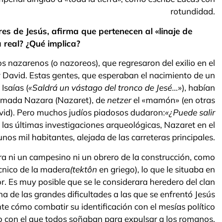
rotundidad.
es de Jesús, afirma que pertenecen al «linaje de
real? ¿Qué implica?
os nazarenos (o nazoreos), que regresaron del exilio en el
ey David. Estas gentes, que esperaban el nacimiento de un
Isaías (
«Saldrá un vástago del tronco de Jesé
…»), habían
lamada Nazara (Nazaret), de
netzer
el «mamón» (en otras
avid). Pero muchos judíos piadosos dudaron:
«¿Puede salir
n las últimas investigaciones arqueológicas, Nazaret en el
nos mil habitantes, alejada de las carreteras principales.
era ni un campesino ni un obrero de la construcción, como
cnico de la madera
(tektôn
en griego), lo que le situaba en
r. Es muy posible que se le considerara heredero del clan
na de las grandes dificultades a las que se enfrentó Jesús
te cómo combatir su identificación con el mesías político
o con el que todos soñaban para expulsar a los romanos.