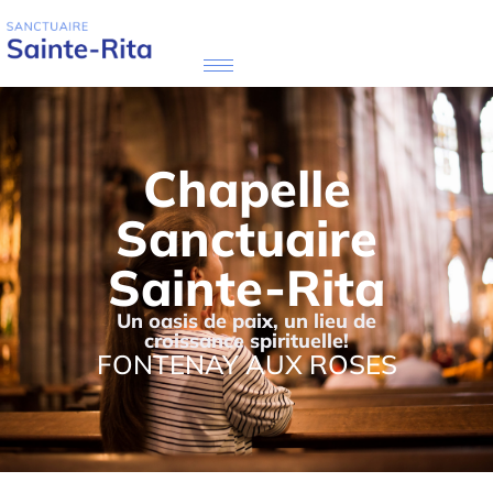
Chapelle
Sanctuaire
Sainte-Rita
Un oasis de paix, un lieu de
croissance spirituelle!
FONTENAY AUX ROSES